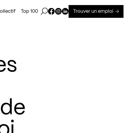
Ouvrir la barre de recherche
Page Facebook de Kollectif
Page Instagram de Kollectif
Page Linkedin de Kollectif
Trouver un emploi
llectif
Top 100
es
 de
oi