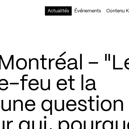
Actualités
Événements
Contenu Ko
ontréal – "L
-feu et la
e une question
ur qui, pourqu