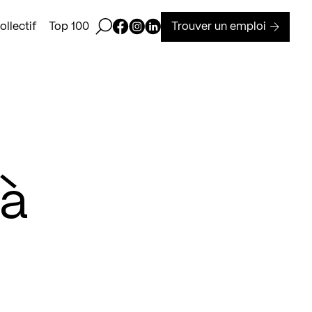
Ouvrir la barre de recherche
Page Facebook de Kollectif
Page Instagram de Kollectif
Page Linkedin de Kollectif
Trouver un emploi
llectif
Top 100
 à