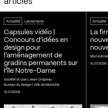
articles
Actualité
Lancements
Actualité
Capsules vidéo |
La fi
Concours d’idées en
nouve
design pour
nouvel
l’aménagement de
Microclima
gradins permanents sur
10.07.2026
l’île Notre-Dame
Société du parc Jean-Drapeau
Bureau du design | Ville de Montréal
10.07.2026