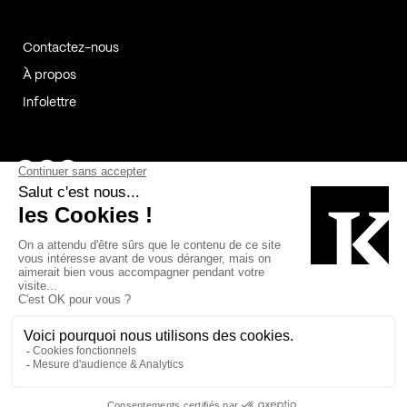
Contactez-nous
À propos
Infolettre
Page Facebook de Kollectif
Page Instagram de Kollectif
Page Linkedin de Kollectif
Partenaires
Commanditaires
Fabelta_syst_BLAN
Bâtiment-Durable-Québec-1
Esquisses-1
IRAC-1
Contech-2
OC-2
MP-1
v2com-1
©2026 Kollectif. Tous droits réservés.