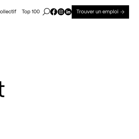
Ouvrir la barre de recherche
Page Facebook de Kollectif
Page Instagram de Kollectif
Page Linkedin de Kollectif
Trouver un emploi
llectif
Top 100
t