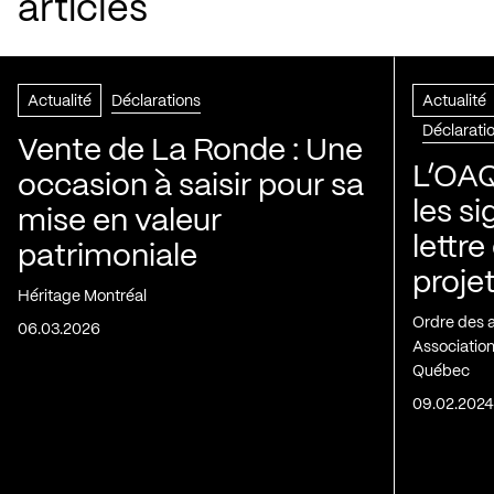
articles
Actualité
Déclarations
Actualité
Déclarati
Vente de La Ronde : Une
L’OAQ
occasion à saisir pour sa
les s
mise en valeur
lettre
patrimoniale
projet
Héritage Montréal
Ordre des 
06.03.2026
Association
Québec
09.02.202