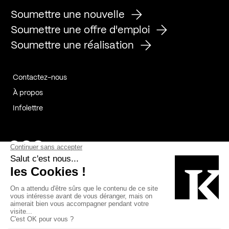
Soumettre une nouvelle
Soumettre une offre d'emploi
Soumettre une réalisation
Contactez-nous
À propos
Infolettre
Page Facebook de Kollectif
Page Instagram de Kollectif
Page Linkedin de Kollectif
Partenaires
Commanditaires
Fabelta_syst_BLAN
Bâtiment-Durable-Québec-1
Esquisses-1
IRAC-1
Contech-2
OC-2