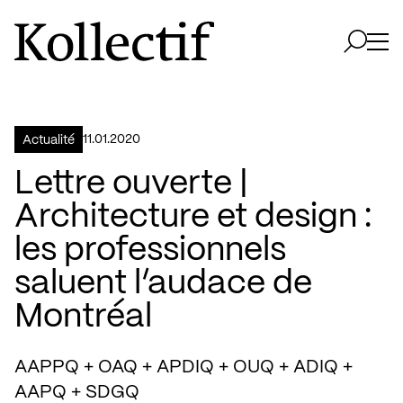
Aller à la page d'accueil
Logo Kollectif
Ouvri
Ouvrir 
11.01.2020
Actualité
Lettre ouverte |
Architecture et design :
les professionnels
saluent l’audace de
Montréal
AAPPQ + OAQ + APDIQ + OUQ + ADIQ +
AAPQ + SDGQ