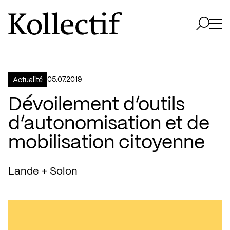
Aller à la page d'accueil
Logo Kollectif
Ouvri
Ouvrir 
05.07.2019
Actualité
Dévoilement d’outils
d’autonomisation et de
mobilisation citoyenne
Lande + Solon