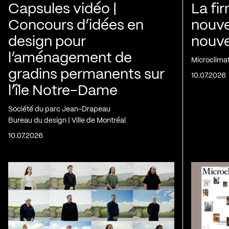
Capsules vidéo |
La fi
Concours d’idées en
nouve
design pour
nouvel
l’aménagement de
Microclima
gradins permanents sur
10.07.2026
l’île Notre-Dame
Société du parc Jean-Drapeau
Bureau du design | Ville de Montréal
10.07.2026