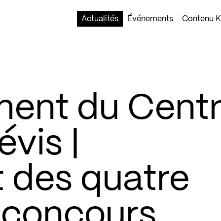
Actualités
Événements
Contenu Ko
ent du Cent
évis |
 des quatre
u concours