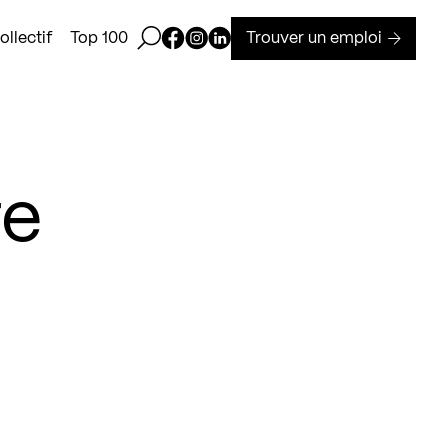
Ouvrir la barre de recherche
Page Facebook de Kollectif
Page Instagram de Kollectif
Page Linkedin de Kollectif
Trouver un emploi
llectif
Top 100
re