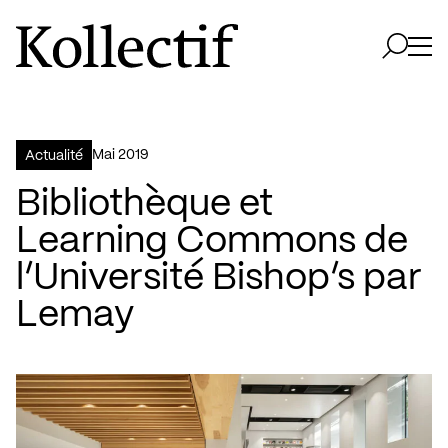
Aller à la page d'accueil
Logo Kollectif
Ouvri
Ouvrir 
mai 2019
Actualité
Bibliothèque et
Learning Commons de
l’Université Bishop’s par
Lemay