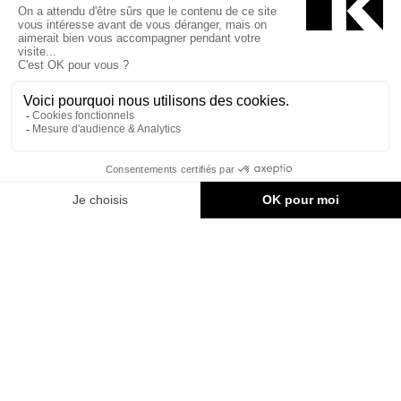
naturelle et orientés vers le boisé.
Le choix du bois comme matériau principal souligne l’axe
unificateur, par son utilisation à la fois en plafond sous forme de
lattes ajourées, en revêtement de sol et mural sous forme de
plancher d’ingénierie ainsi que sous forme de mobilier en bois
massif. L’essence de hickory a été privilégiée pour la grande
variation de nuances qu’elle présente ainsi que pour son
caractère naturel et chaleureux qui s’intègre merveilleusement à
l’aspect champêtre du campus. L’apparence sombre et chargée
qui résultait de la présence de plusieurs matériaux disparates
fait maintenant place à des matériaux sobres et élégants.
Au cœur du geste se trouve la nouvelle agora. Cet espace
s’ouvre sur l’extérieur pour offrir aux usagers une vue généreuse
sur le boisé tout en reliant les deux principaux étages. L’espace
créé devient le principal lieu de collaboration et d’échange du
projet, permettant d’accueillir des conférences et des activités
officielles de même que des rencontres informelles entre
étudiants.