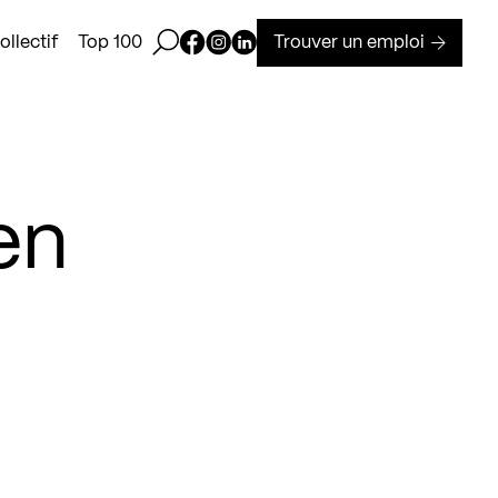
Ouvrir la barre de recherche
Page Facebook de Kollectif
Page Instagram de Kollectif
Page Linkedin de Kollectif
Trouver un emploi
llectif
Top 100
en