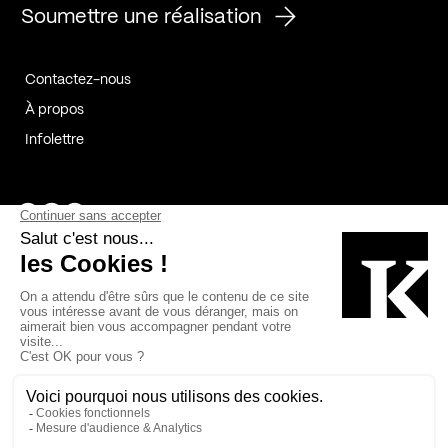
Soumettre une réalisation
Contactez-nous
À propos
Infolettre
Page Facebook de Kollectif
Page Instagram de Kollectif
Page Linkedin de Kollectif
Partenaires
Commanditaires
Fabelta_syst_BLAN
Bâtiment-Durable-Québec-1
Esquisses-1
IRAC-1
Contech-2
OC-2
MP-1
v2com-1