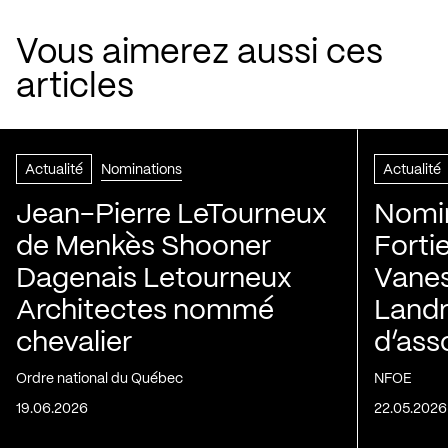
Vous aimerez aussi ces
articles
Actualité
Nominations
Actualité
Jean-Pierre LeTourneux
Nomin
de Menkès Shooner
Forti
Dagenais Letourneux
Vanes
Architectes nommé
Landry
chevalier
d’ass
Ordre national du Québec
NFOE
19.06.2026
22.05.2026