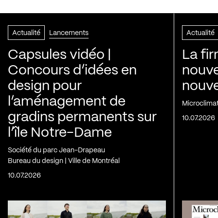
Actualité
Lancements
Actualité
Capsules vidéo |
La fi
Concours d’idées en
nouve
design pour
nouvel
l’aménagement de
Microclima
gradins permanents sur
10.07.2026
l’île Notre-Dame
Société du parc Jean-Drapeau
Bureau du design | Ville de Montréal
10.07.2026