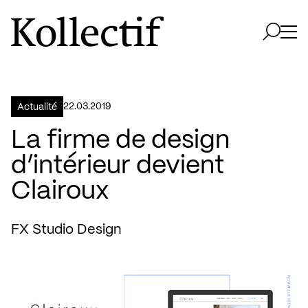
Aller à la page d'accueil
Logo Kollectif
Ouvri
Ouvrir 
22.03.2019
Actualité
La firme de design
d’intérieur devient
Clairoux
FX Studio Design