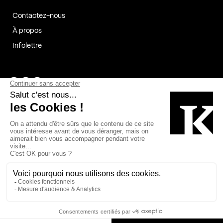
Contactez-nous
À propos
Infolettre
Page Facebook de Kollectif
Page Instagram de Kollectif
Page Linkedin de Kollectif
Partenaires
Commanditaires
Fabelta_syst_BLAN
Bâtiment-Durable-Québec-1
Esquisses-1
IRAC-1
Contech-2
OC-2
MP-1
v2com-1
©2026 Kollectif. Tous droits réservés.
Crédits
Légal
Cookies