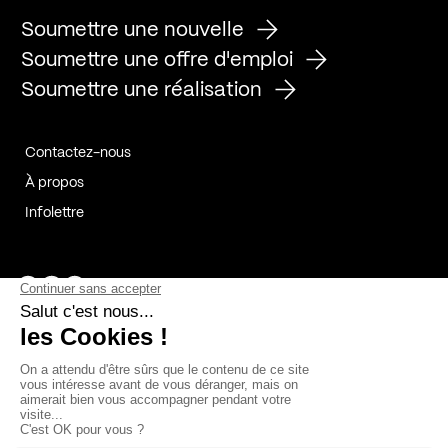
Soumettre une nouvelle
Soumettre une offre d'emploi
Soumettre une réalisation
Contactez-nous
À propos
Infolettre
Page Facebook de Kollectif
Page Instagram de Kollectif
Page Linkedin de Kollectif
Partenaires
Commanditaires
Fabelta_syst_BLAN
Bâtiment-Durable-Québec-1
Esquisses-1
IRAC-1
Contech-2
OC-2