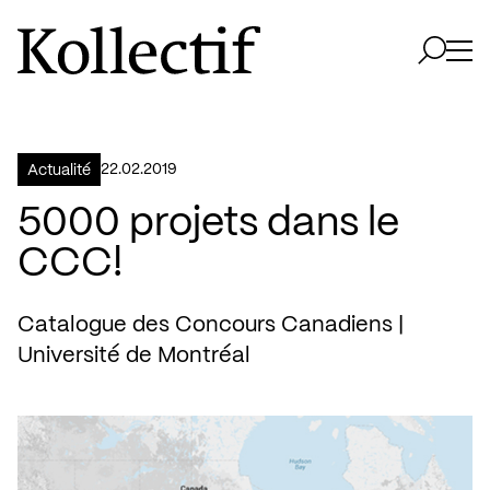
Aller à la page d'accueil
Logo Kollectif
Ouvri
Ouvrir 
22.02.2019
Actualité
5000 projets dans le
CCC!
Catalogue des Concours Canadiens |
Université de Montréal