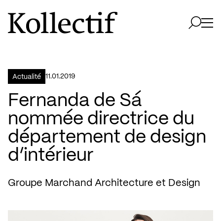
Aller à la page d'accueil
Logo Kollectif
Ouvri
Ouvrir 
11.01.2019
Actualité
Fernanda de Sá
nommée directrice du
département de design
d’intérieur
Groupe Marchand Architecture et Design