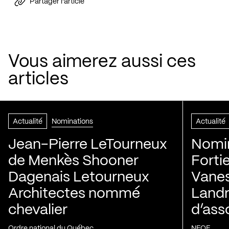
Partager l'article
Vous aimerez aussi ces
articles
Actualité
Nominations
Actualité
Jean-Pierre LeTourneux
Nomin
de Menkès Shooner
Forti
Dagenais Letourneux
Vanes
Architectes nommé
Landry
chevalier
d’ass
Ordre national du Québec
NFOE