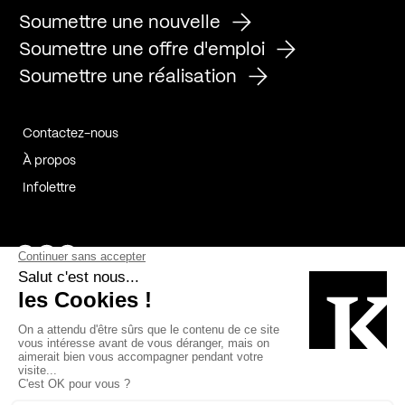
Soumettre une nouvelle
Soumettre une offre d'emploi
Soumettre une réalisation
Contactez-nous
À propos
Infolettre
Page Facebook de Kollectif
Page Instagram de Kollectif
Page Linkedin de Kollectif
Partenaires
Commanditaires
Fabelta_syst_BLAN
Bâtiment-Durable-Québec-1
Esquisses-1
IRAC-1
Contech-2
OC-2