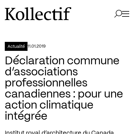
Aller à la page d'accueil
Logo Kollectif
Ouvri
Ouvrir 
11.01.2019
Actualité
Déclaration commune
d’associations
professionnelles
canadiennes : pour une
action climatique
intégrée
Institut royal d’architecture du Canada