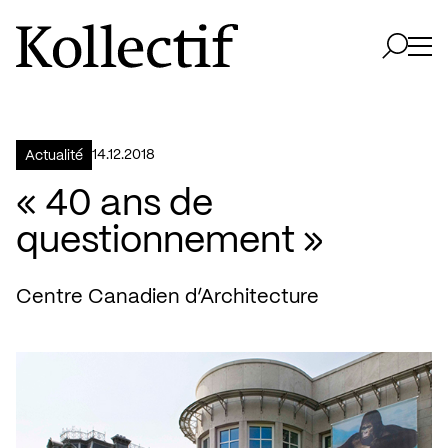
Aller à la page d'accueil
Logo Kollectif
Ouvri
Ouvrir 
14.12.2018
Actualité
« 40 ans de
questionnement »
Centre Canadien d’Architecture