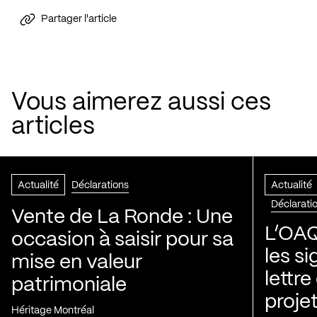
Partager l'article
Vous aimerez aussi ces
articles
Actualité
Déclarations
Actualité
Déclarati
Vente de La Ronde : Une
L’OAQ
occasion à saisir pour sa
les s
mise en valeur
lettre
patrimoniale
projet
Héritage Montréal