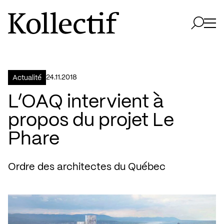
Aller à la page d'accueil
Logo Kollectif
Ouvri
Ouvrir 
24.11.2018
Actualité
L’OAQ intervient à
propos du projet Le
Phare
Ordre des architectes du Québec