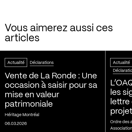
Vous aimerez aussi ces
articles
Actualité
Déclarations
Actualité
Déclarati
Vente de La Ronde : Une
L’OAQ
occasion à saisir pour sa
les s
mise en valeur
lettre
patrimoniale
projet
Héritage Montréal
Ordre des 
06.03.2026
Association