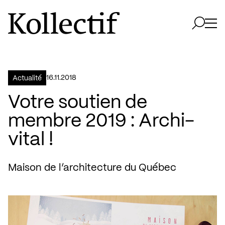
Aller à la page d'accueil
Logo Kollectif
Ouvri
Ouvrir 
16.11.2018
Actualité
Votre soutien de
membre 2019 : Archi-
vital !
Maison de l’architecture du Québec