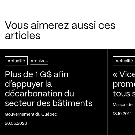
Vous aimerez aussi ces
articles
Actualité
Archives
Actualité
Plus de 1 G$ afin
« Vic
d’appuyer la
prom
décarbonation du
tous 
secteur des bâtiments
Maison de 
18.10.2014
Gouvernement du Québec
26.05.2023