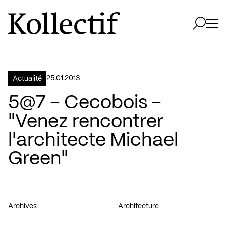
Aller à la page d'accueil
Logo Kollectif
Ouvri
Ouvrir 
25.01.2013
Actualité
5@7 – Cecobois –
"Venez rencontrer
l'architecte Michael
Green"
Archives
Architecture