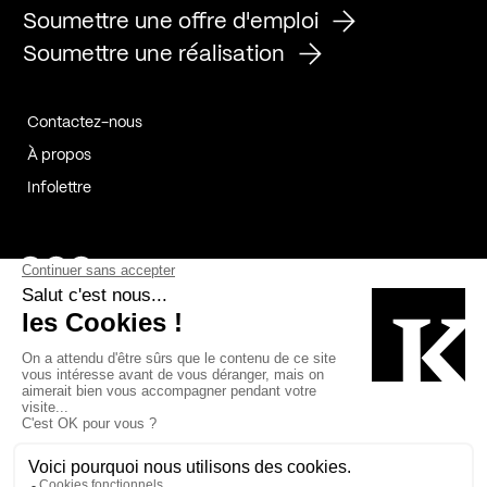
Soumettre une offre d'emploi
Soumettre une réalisation
Contactez-nous
À propos
Infolettre
Page Facebook de Kollectif
Page Instagram de Kollectif
Page Linkedin de Kollectif
Partenaires
Commanditaires
Fabelta_syst_BLAN
Bâtiment-Durable-Québec-1
Esquisses-1
IRAC-1
Contech-2
OC-2
MP-1
v2com-1