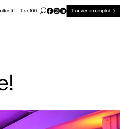
Ouvrir la barre de recherche
Page Facebook de Kollectif
Page Instagram de Kollectif
Page Linkedin de Kollectif
Trouver un emploi
llectif
Top 100
e!