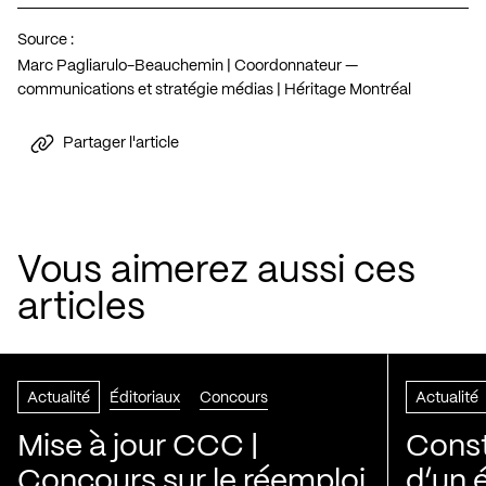
Source :
Marc Pagliarulo-Beauchemin | Coordonnateur —
communications et stratégie médias | Héritage Montréal
Partager l'article
Vous aimerez aussi ces
articles
Actualité
Éditoriaux
Concours
Actualité
Mise à jour CCC |
Const
Concours sur le réemploi
d’un 