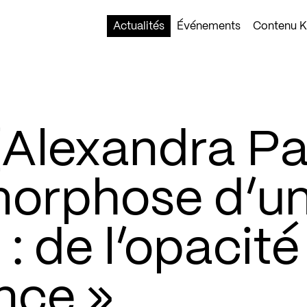
Actualités
Événements
Contenu Ko
Alexandra Pa
morphose d’u
: de l’opacité
nce »