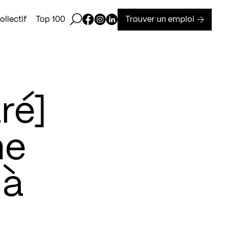
Ouvrir la barre de recherche
Page Facebook de Kollectif
Page Instagram de Kollectif
Page Linkedin de Kollectif
Trouver un emploi
llectif
Top 100
ré]
ne
 à