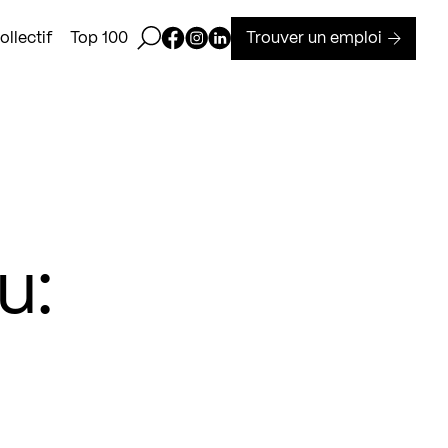
Ouvrir la barre de recherche
Page Facebook de Kollectif
Page Instagram de Kollectif
Page Linkedin de Kollectif
Trouver un emploi
llectif
Top 100
u: