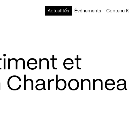
Actualités
Événements
Contenu Ko
timent et
 Charbonnea