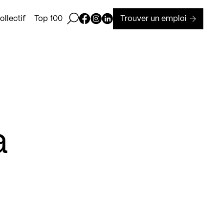
Ouvrir la barre de recherche
Page Facebook de Kollectif
Page Instagram de Kollectif
Page Linkedin de Kollectif
Trouver un emploi
llectif
Top 100
à