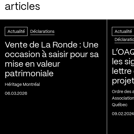
articles
Actualité
Déclarations
Actualité
Déclarati
Vente de La Ronde : Une
L’OAQ
occasion à saisir pour sa
les s
mise en valeur
lettre
patrimoniale
projet
Héritage Montréal
Ordre des 
06.03.2026
Association
Québec
09.02.202