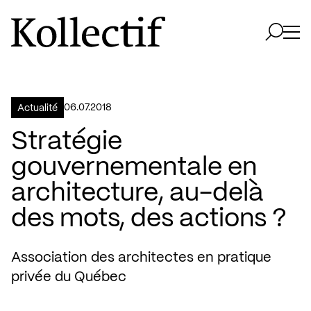
Aller à la page d'accueil
Logo Kollectif
Ouvri
Ouvrir 
06.07.2018
Actualité
Stratégie
gouvernementale en
architecture, au-delà
des mots, des actions ?
Association des architectes en pratique
privée du Québec