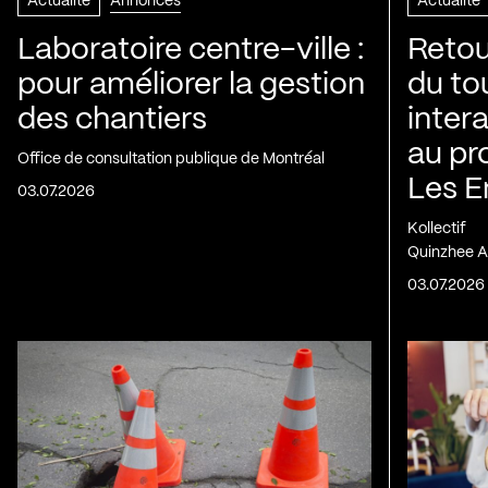
Actualité
Annonces
Actualité
Laboratoire centre-ville :
Retou
pour améliorer la gestion
du to
des chantiers
inter
au pr
Office de consultation publique de Montréal
Les E
03.07.2026
Kollectif
Quinzhee A
03.07.2026