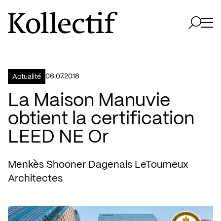
Aller à la page d'accueil
Logo Kollectif
Ouvri
Ouvrir 
06.07.2018
Actualité
La Maison Manuvie
obtient la certification
LEED NE Or
Menkès Shooner Dagenais LeTourneux
Architectes