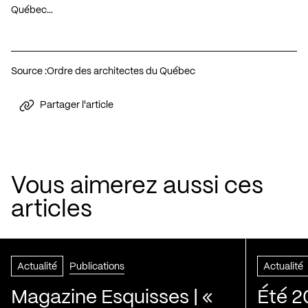
Québec…
Source :
Ordre des architectes du Québec
Partager l'article
Vous aimerez aussi ces
articles
Actualité
Publications
Actualité
Magazine Esquisses | «
Été 2