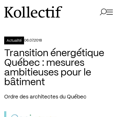
Aller à la page d'accueil
Logo Kollectif
Ouvri
Ouvrir 
06.07.2018
Actualité
Transition énergétique
Québec : mesures
ambitieuses pour le
bâtiment
Ordre des architectes du Québec