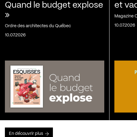
Quand le budget explose
et va
»
Magazine C
10.07.2026
Ordre des architectes du Québec
10.07.2026
En découvrir plus