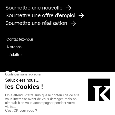
Soumettre une nouvelle
Soumettre une offre d'emploi
Soumettre une réalisation
Contactez-nous
À propos
Infolettre
Page Facebook de Kollectif
Page Instagram de Kollectif
Page Linkedin de Kollectif
Partenaires
Commanditaires
Fabelta_syst_BLAN
Bâtiment-Durable-Québec-1
Esquisses-1
IRAC-1
Contech-2
OC-2