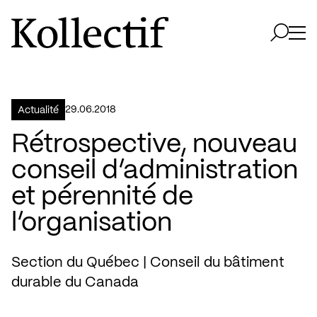
Aller à la page d'accueil
Logo Kollectif
Ouvri
Ouvrir 
29.06.2018
Actualité
Rétrospective, nouveau
conseil d’administration
et pérennité de
l’organisation
Section du Québec | Conseil du bâtiment
durable du Canada