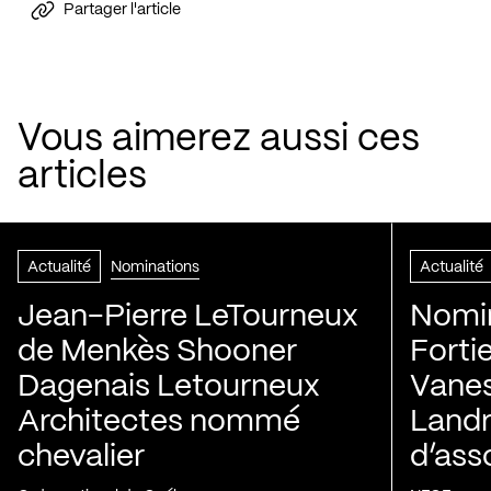
Partager l'article
Vous aimerez aussi ces
articles
Actualité
Nominations
Actualité
Jean-Pierre LeTourneux
Nomin
de Menkès Shooner
Forti
Dagenais Letourneux
Vanes
Architectes nommé
Landry
chevalier
d’ass