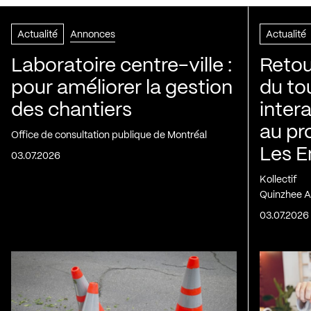
Actualité
Annonces
Actualité
Laboratoire centre-ville :
Retou
pour améliorer la gestion
du to
des chantiers
inter
au pr
Office de consultation publique de Montréal
Les E
03.07.2026
Kollectif
Quinzhee A
03.07.2026