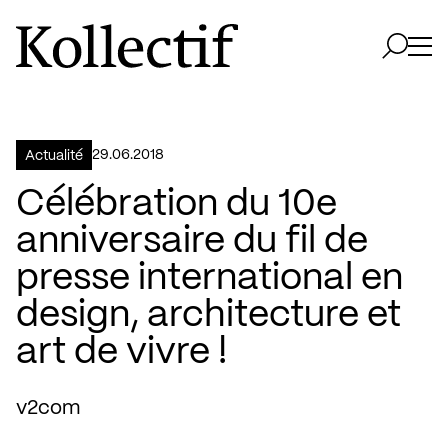
Aller à la page d'accueil
Logo Kollectif
Ouvri
Ouvrir 
29.06.2018
Actualité
Célébration du 10e
anniversaire du fil de
presse international en
design, architecture et
art de vivre !
v2com