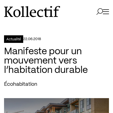
Aller à la page d'accueil
Logo Kollectif
Ouvri
Ouvrir 
22.06.2018
Actualité
Manifeste pour un
mouvement vers
l’habitation durable
Écohabitation