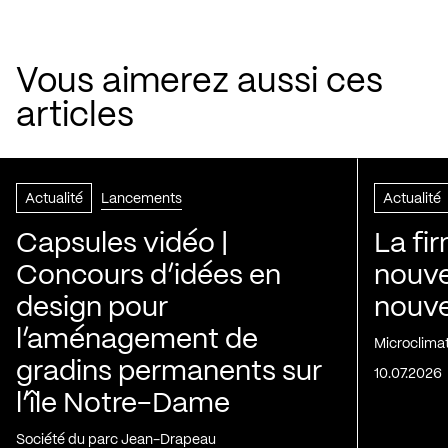
Vous aimerez aussi ces
articles
Actualité
Lancements
Actualité
Capsules vidéo |
La fi
Concours d’idées en
nouve
design pour
nouvel
l’aménagement de
Microclima
gradins permanents sur
10.07.2026
l’île Notre-Dame
Société du parc Jean-Drapeau