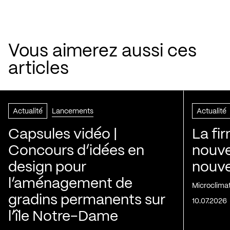
Vous aimerez aussi ces
articles
Actualité
Lancements
Actualité
Capsules vidéo |
La fi
Concours d’idées en
nouve
design pour
nouvel
l’aménagement de
Microclima
gradins permanents sur
10.07.2026
l’île Notre-Dame