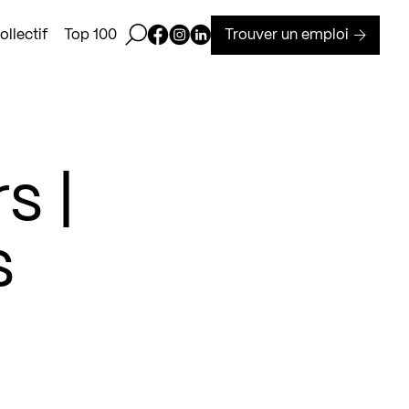
Ouvrir la barre de recherche
Page Facebook de Kollectif
Page Instagram de Kollectif
Page Linkedin de Kollectif
Trouver un emploi
llectif
Top 100
s |
s