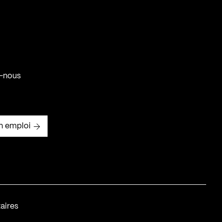
-nous
n emploi
aires