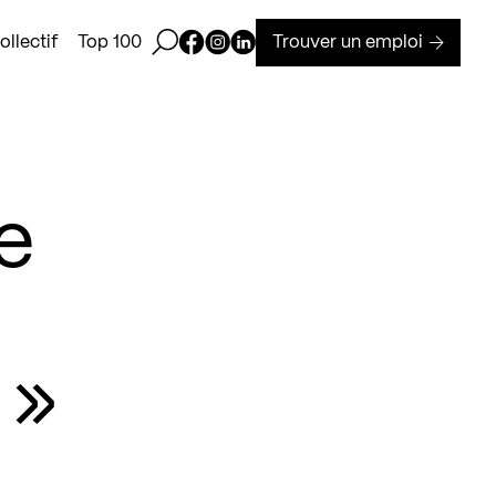
Ouvrir la barre de recherche
Page Facebook de Kollectif
Page Instagram de Kollectif
Page Linkedin de Kollectif
Trouver un emploi
llectif
Top 100
e
 »