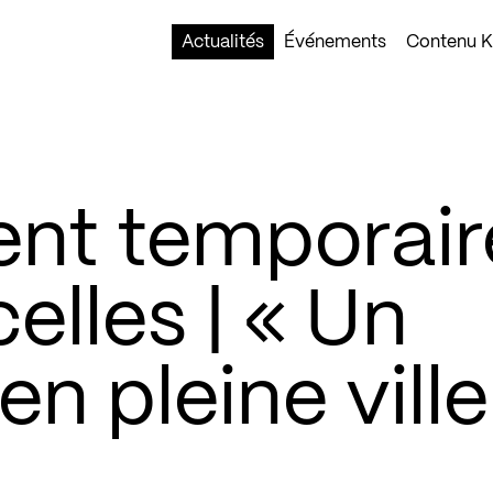
Actualités
Événements
Contenu Ko
t temporair
elles | « Un
en pleine ville