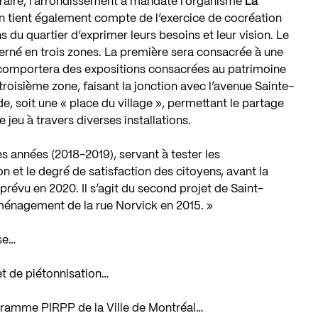
ire, l’arrondissement a mandaté l’organisme
La
on tient également compte de l’exercice de cocréation
 du quartier d’exprimer leurs besoins et leur vision. Le
cerné en trois zones. La première sera consacrée à une
comportera des expositions consacrées au patrimoine
a troisième zone, faisant la jonction avec l’avenue Sainte-
e, soit une « place du village », permettant le partage
e jeu à travers diverses installations.
s années (2018-2019), servant à tester les
n et le degré de satisfaction des citoyens, avant la
évu en 2020. Il s’agit du second projet de Saint-
ménagement de la rue Norvick en 2015. »
se…
et de piétonnisation…
gramme PIRPP de la Ville de Montréal…