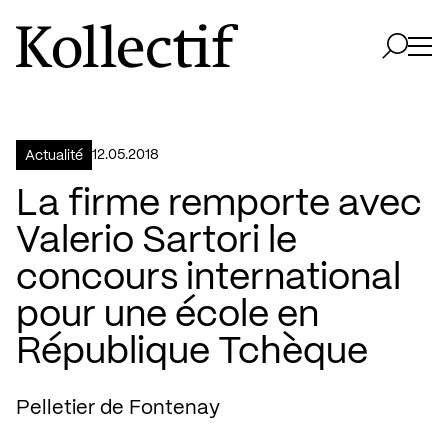
Aller à la page d'accueil
Logo Kollectif
Ouvri
Ouvrir 
12.05.2018
Actualité
La firme remporte avec
Valerio Sartori le
concours international
pour une école en
République Tchèque
Pelletier de Fontenay