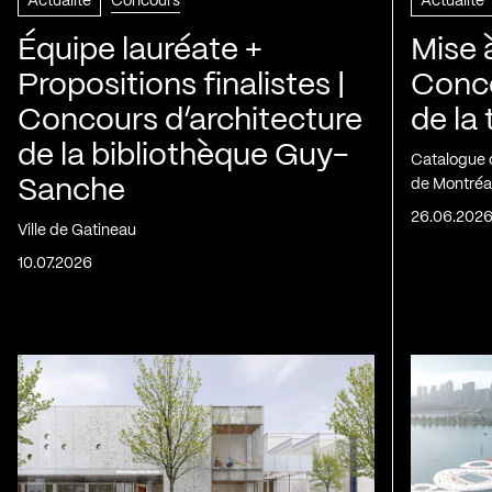
Actualité
Concours
Actualité
Équipe lauréate +
Mise 
Propositions finalistes |
Conco
Concours d’architecture
de la
de la bibliothèque Guy-
Catalogue 
Sanche
de Montréa
26.06.202
Ville de Gatineau
10.07.2026