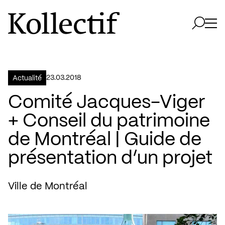
Aller à la page d'accueil
Logo Kollectif
Ouvri
Ouvrir 
23.03.2018
Actualité
Comité Jacques-Viger
+ Conseil du patrimoine
de Montréal | Guide de
présentation d’un projet
Ville de Montréal