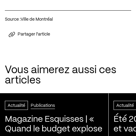
Source :
Ville de Montréal
Partager l'article
Vous aimerez aussi ces
articles
Actualité
Publications
Actualité
Magazine Esquisses | «
Été 2
Quand le budget explose
et va