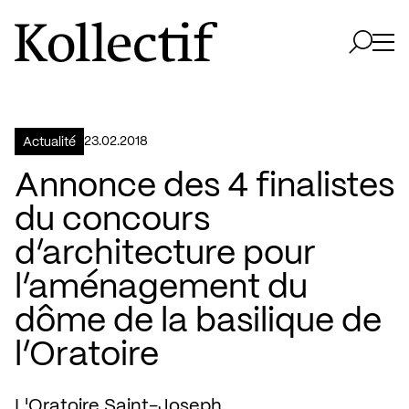
Aller à la page d'accueil
Logo Kollectif
Ouvri
Ouvrir 
23.02.2018
Actualité
Annonce des 4 finalistes
du concours
d’architecture pour
l’aménagement du
dôme de la basilique de
l’Oratoire
L'Oratoire Saint-Joseph