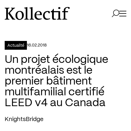
Aller à la page d'accueil
Logo Kollectif
Ouvri
Ouvrir 
16.02.2018
Actualité
Un projet écologique
montréalais est le
premier bâtiment
multifamilial certifié
LEED v4 au Canada
KnightsBridge