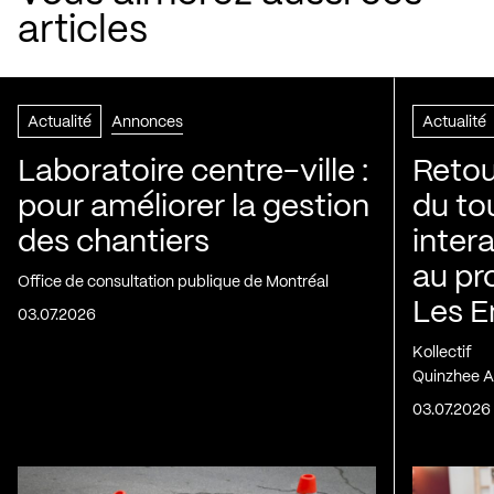
articles
Actualité
Annonces
Actualité
Laboratoire centre-ville :
Retou
pour améliorer la gestion
du to
des chantiers
inter
au pr
Office de consultation publique de Montréal
Les E
03.07.2026
Kollectif
Quinzhee A
03.07.2026