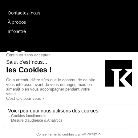
Contactez-nous
À propos
Infolettre
Page Facebook de Kollectif
Page Instagram de Kollectif
Page Linkedin de Kollectif
Partenaires
Commanditaires
Fabelta_syst_BLAN
Bâtiment-Durable-Québec-1
Esquisses-1
IRAC-1
Contech-2
OC-2
MP-1
v2com-1
©2026 Kollectif. Tous droits réservés.