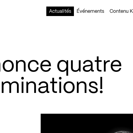
Actualités
Événements
Contenu Ko
nonce quatre
ominations!