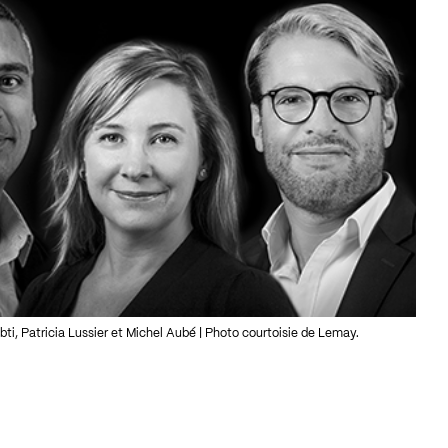
, Patricia Lussier et Michel Aubé | Photo courtoisie de Lemay.