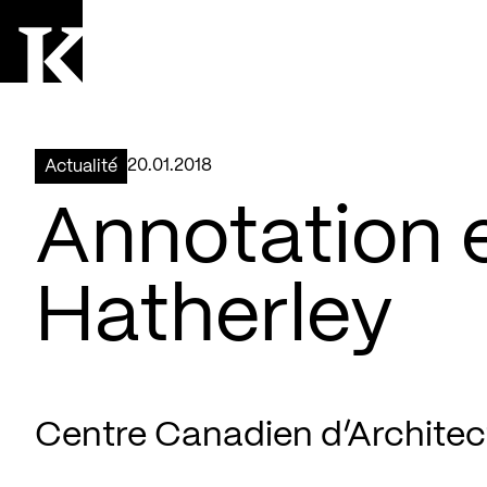
Aller à la page d'accueil
Logo Kollectif
20.01.2018
Actualité
Annotation e
Hatherley
Centre Canadien d’Architec