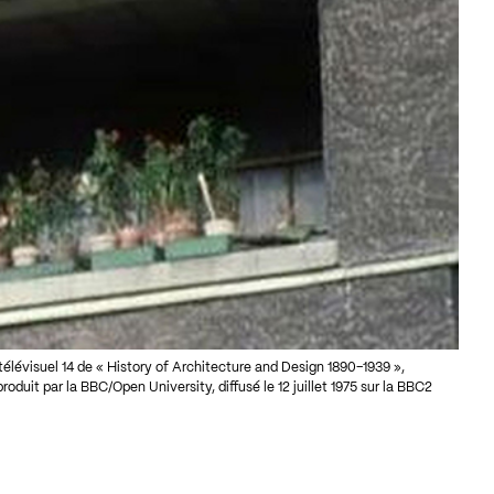
 télévisuel 14 de « History of Architecture and Design 1890–1939 »,
duit par la BBC/Open University, diffusé le 12 juillet 1975 sur la BBC2