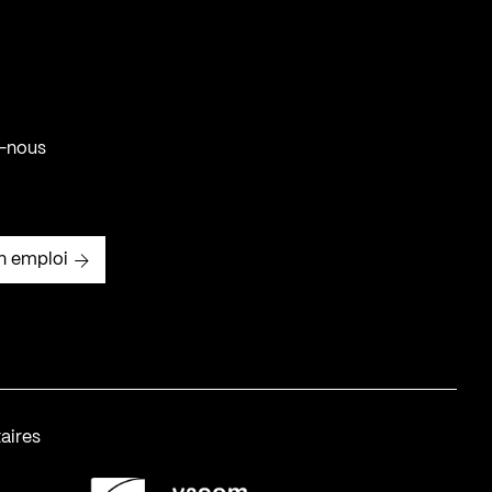
-nous
n emploi
aires