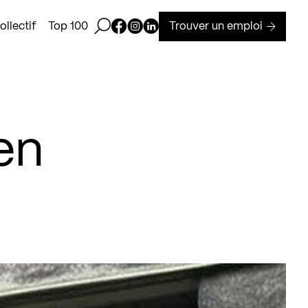
Ouvrir la barre de recherche
Page Facebook de Kollectif
Page Instagram de Kollectif
Page Linkedin de Kollectif
Trouver un emploi
llectif
Top 100
en