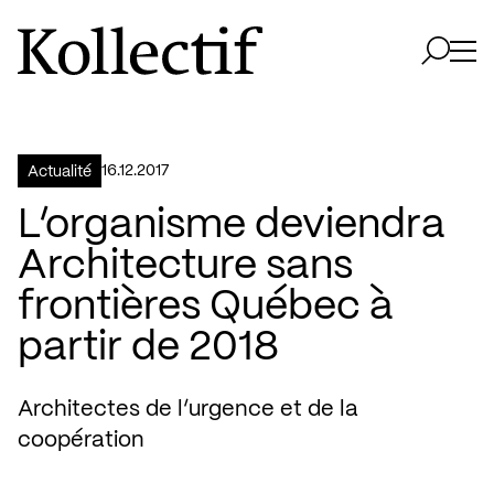
Aller à la page d'accueil
Logo Kollectif
Ouvri
Ouvrir 
16.12.2017
Actualité
L’organisme deviendra
Architecture sans
frontières Québec à
partir de 2018
Architectes de l’urgence et de la
coopération