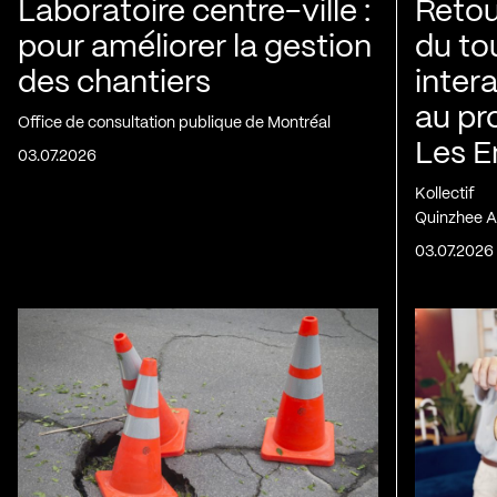
Laboratoire centre-ville :
Retou
pour améliorer la gestion
du to
des chantiers
inter
au pr
Office de consultation publique de Montréal
Les E
03.07.2026
Kollectif
Quinzhee A
03.07.2026