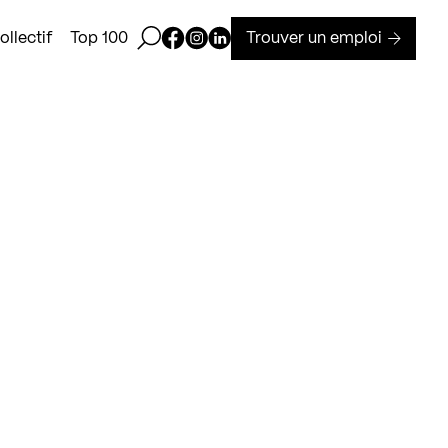
Ouvrir la barre de recherche
Page Facebook de Kollectif
Page Instagram de Kollectif
Page Linkedin de Kollectif
Trouver un emploi
llectif
Top 100