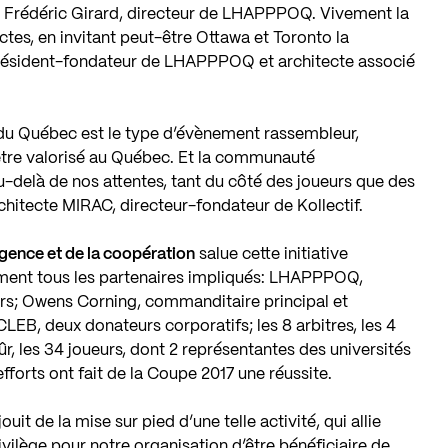
t Frédéric Girard, directeur de LHAPPPOQ. Vivement la
tes, en invitant peut-être Ottawa et Toronto la
président-fondateur de LHAPPPOQ et architecte associé
s du Québec est le type d’évènement rassembleur,
t être valorisé au Québec. Et la communauté
u-delà de nos attentes, tant du côté des joueurs que des
rchitecte MIRAC, directeur-fondateur de Kollectif.
rgence et de la coopération
salue cette initiative
ement tous les partenaires impliqués: LHAPPPOQ,
rs; Owens Corning, commanditaire principal et
EB, deux donateurs corporatifs; les 8 arbitres, les 4
ûr, les 34 joueurs, dont 2 représentantes des universités
fforts ont fait de la Coupe 2017 une réussite.
ouit de la mise sur pied d’une telle activité, qui allie
privilège pour notre organisation d’être bénéficiaire de