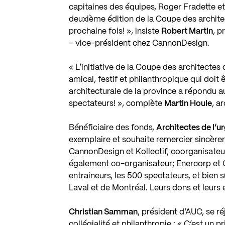
capitaines des équipes, Roger Fradette e
deuxième édition de la Coupe des architec
prochaine fois! », insiste
Robert Martin
, 
– vice-président chez CannonDesign.
« L’initiative de la Coupe des architecte
amical, festif et philanthropique qui doi
architecturale de la province a répondu a
spectateurs! », complète
Martin Houle
, a
Bénéficiaire des fonds,
Architectes de l’u
exemplaire et souhaite remercier sincèr
CannonDesign et Kollectif, coorganisateu
également co-organisateur; Enercorp et CL
entraineurs, les 500 spectateurs, et bien s
Laval et de Montréal. Leurs dons et leurs e
Christian Samman
, président d’AUC, se réj
collégialité et philanthropie : « C’est un 