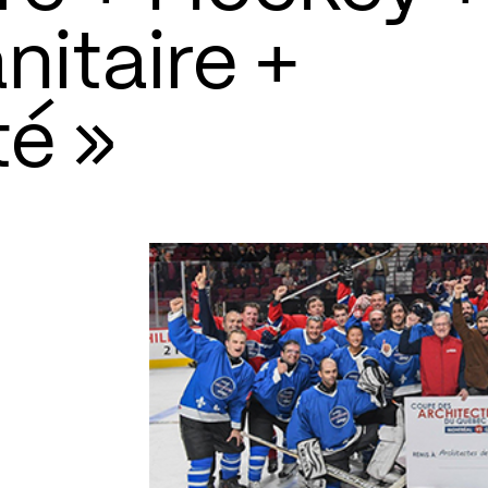
itaire +
é »