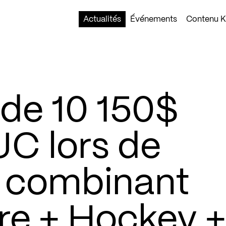
Actualités
Événements
Contenu Ko
de 10 150$
UC lors de
 combinant
re + Hockey +