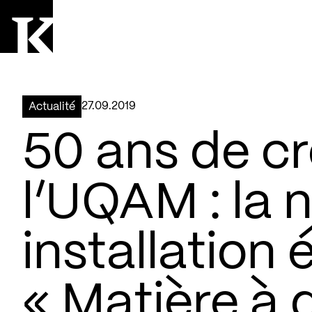
Aller à la page d'accueil
Logo Kollectif
27.09.2019
Actualité
50 ans de cr
l’UQAM : la 
installation
« Matière à d