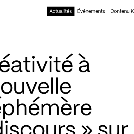
Actualités
Événements
Contenu Ko
éativité à
nouvelle
 éphémère
iscours » sur 