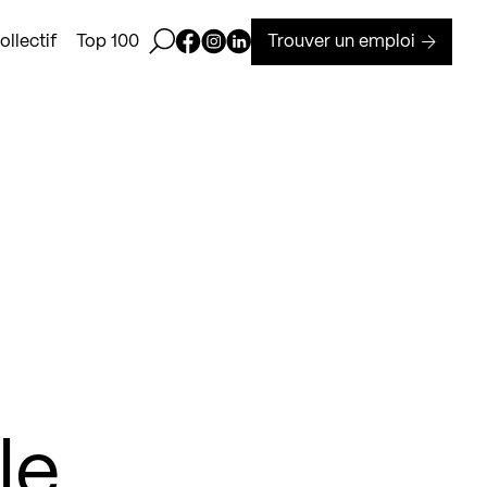
Ouvrir la barre de recherche
Page Facebook de Kollectif
Page Instagram de Kollectif
Page Linkedin de Kollectif
Trouver un emploi
llectif
Top 100
le