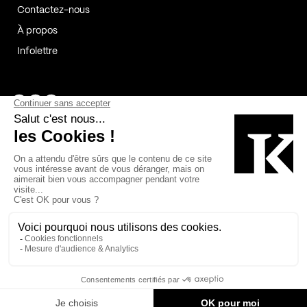
Contactez-nous
À propos
Infolettre
Page Facebook de Kollectif
Page Instagram de Kollectif
Page Linkedin de Kollectif
Partenaires
Commanditaires
Fabelta_syst_BLAN
Bâtiment-Durable-Québec-1
Esquisses-1
IRAC-1
Contech-2
OC-2
MP-1
v2com-1
©2026 Kollectif. Tous droits réservés.
Crédits
Légal
Cookies