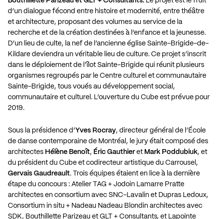
Bouthillette Parizeau et GLT + Consultants.
Le projet est le fruit
d’un dialogue fécond entre histoire et modernité, entre théâtre
et architecture, proposant des volumes au service de la
recherche et de la création destinées à l’enfance et la jeunesse.
D’un lieu de culte, la nef de l’ancienne église Sainte-Brigide-de-
Kildare deviendra un véritable lieu de culture. Ce projet s’inscrit
dans le déploiement de l’îlot Sainte-Brigide qui réunit plusieurs
organismes regroupés par le Centre culturel et communautaire
Sainte-Brigide, tous voués au développement social,
communautaire et culturel. L’ouverture du Cube est prévue pour
2019.
Sous la présidence d’
Yves Rocray
, directeur général de l’École
de danse contemporaine de Montréal, le jury était composé des
architectes
Hélène Benoît
,
Éric Gauthier
et
Mark Poddubiuk
, et
du président du Cube et codirecteur artistique du Carrousel,
Gervais Gaudreault
. Trois équipes étaient en lice à la dernière
étape du concours : Atelier TAG + Jodoin Lamarre Pratte
architectes en consortium avec SNC-Lavalin et Dupras Ledoux,
Consortium in situ + Nadeau Nadeau Blondin architectes avec
SDK, Bouthillette Parizeau et GLT + Consultants, et Lapointe