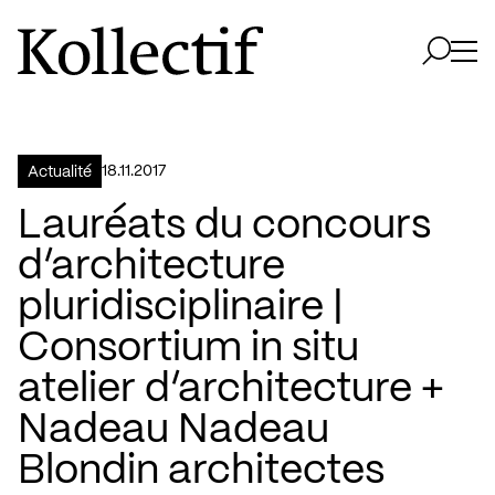
Aller à la page d'accueil
Logo Kollectif
Ouvri
Ouvrir 
18.11.2017
Actualité
Lauréats du concours
d’architecture
pluridisciplinaire |
Consortium in situ
atelier d’architecture +
Nadeau Nadeau
Blondin architectes