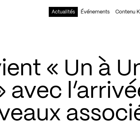
Actualités
Événements
Contenu Ko
ient « Un à U
 avec l’arrivé
veaux associ