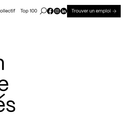
Ouvrir la barre de recherche
Page Facebook de Kollectif
Page Instagram de Kollectif
Page Linkedin de Kollectif
Trouver un emploi
llectif
Top 100
n
e
és