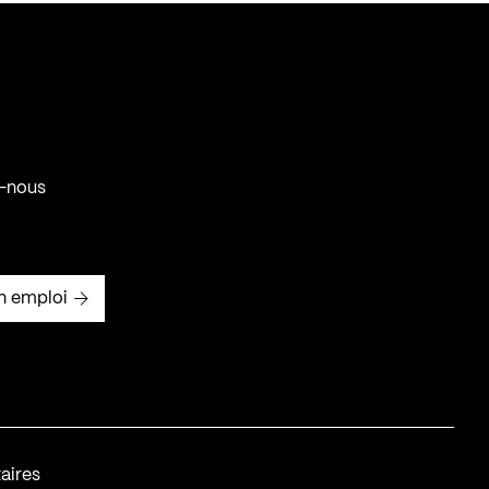
-nous
n emploi
aires