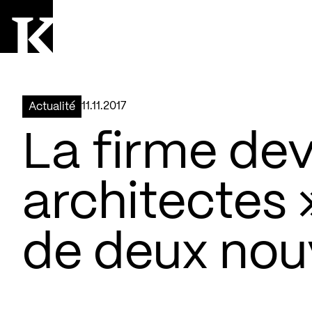
Aller à la page d'accueil
Logo Kollectif
11.11.2017
Actualité
La firme dev
architectes »
de deux nou