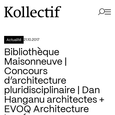
Aller à la page d'accueil
Logo Kollectif
Ouvri
Ouvrir 
21.10.2017
Actualité
Bibliothèque
Maisonneuve |
Concours
d’architecture
pluridisciplinaire | Dan
Hanganu architectes +
EVOQ Architecture