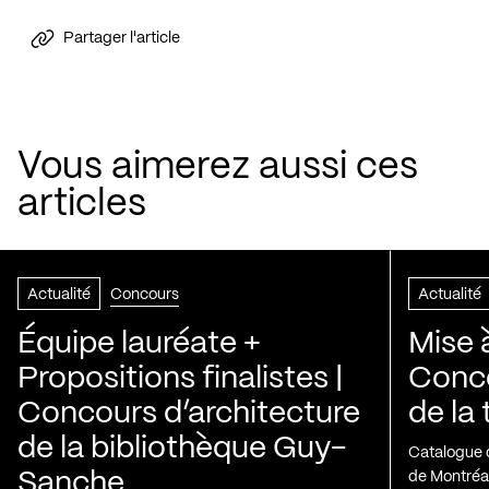
Partager l'article
Vous aimerez aussi ces
articles
Actualité
Concours
Actualité
Équipe lauréate +
Mise 
Propositions finalistes |
Conco
Concours d’architecture
de la
de la bibliothèque Guy-
Catalogue 
Sanche
de Montréa