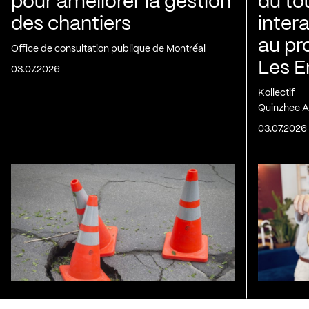
pour améliorer la gestion
du to
des chantiers
inter
au pr
Office de consultation publique de Montréal
Les E
03.07.2026
Kollectif
Quinzhee A
03.07.2026