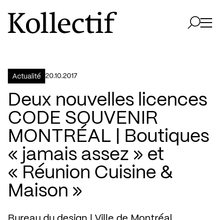
Aller à la page d'accueil
Logo Kollectif
Ouvri
Ouvrir 
20.10.2017
Actualité
Deux nouvelles licences
CODE SOUVENIR
MONTRÉAL | Boutiques
« jamais assez » et
« Réunion Cuisine &
Maison »
Bureau du design | Ville de Montréal