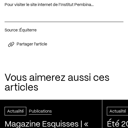
Pour visiter le site internet de l’Institut Pembina…
Source :
Équiterre
Partager l'article
Vous aimerez aussi ces
articles
Actualité
Publications
Actualité
Magazine Esquisses | «
Été 2