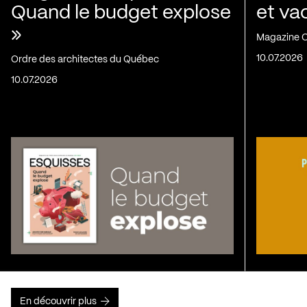
Quand le budget explose
et va
»
Magazine C
10.07.2026
Ordre des architectes du Québec
10.07.2026
En découvrir plus