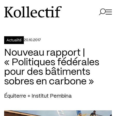
Aller à la page d'accueil
Logo Kollectif
Ouvri
Ouvrir 
20.10.2017
Actualité
Nouveau rapport |
« Politiques fédérales
pour des bâtiments
sobres en carbone »
Équiterre + Institut Pembina