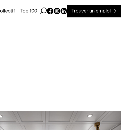
Ouvrir la barre de recherche
Page Facebook de Kollectif
Page Instagram de Kollectif
Page Linkedin de Kollectif
Trouver un emploi
llectif
Top 100