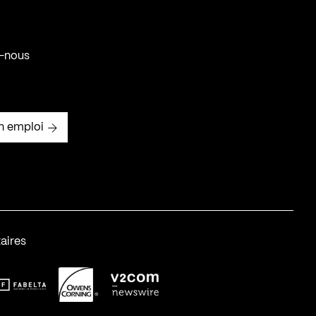
-nous
n emploi
aires
abelta_syst_BLANC
OC-2
v2com-1