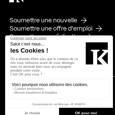
Soumettre une nouvelle
Soumettre une offre d'emploi
Soumettre une réalisation
Page Facebook de Kollectif
Page Instagram de Kollectif
Page Linkedin de Kollectif
Partenaires
Bâtiment-Durable-Québec-1
Esquisses-1
IRAC-1
MP-1