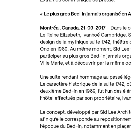
Extrait du communiqué de presse:
«
Le plus gros Bed-in jamais organisé en 
Montréal, Canada, 21-09-2017
– Dans le c
Le Reine Elizabeth, Ivanhoé Cambridge, S
design de la mythique suite 1742, théâtr
Ono en 1969. Au même moment, Sid Lee Co
participer au plus gros Bed-in jamais or
Ville Marie, et à découvrir par la même oc
Une suite rendant hommage au passé lég
Le caractère historique de la suite 1742, 
deuxième Bed-in en 1969, fut l’un des él
l’hôtel effectués par son propriétaire, I
Le concept, développé par Sid Lee Archit
afin qu’elle corresponde au repositionne
l’époque du Bed-in, notamment en plaçant 