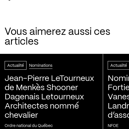
Vous aimerez aussi ces
articles
Actualité
Nominations
Actualité
Jean-Pierre LeTourneux
Nomin
de Menkès Shooner
Forti
Dagenais Letourneux
Vanes
Architectes nommé
Landry
chevalier
d’ass
Ordre national du Québec
NFOE