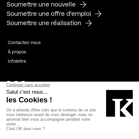
Soumettre une nouvelle
Soumettre une offre d'emploi
Soumettre une réalisation
Contactez-nous
À propos
Infolettre
Page Facebook de Kollectif
Page Instagram de Kollectif
Page Linkedin de Kollectif
Partenaires
Commanditaires
Fabelta_syst_BLAN
Bâtiment-Durable-Québec-1
Esquisses-1
IRAC-1
Contech-2
OC-2