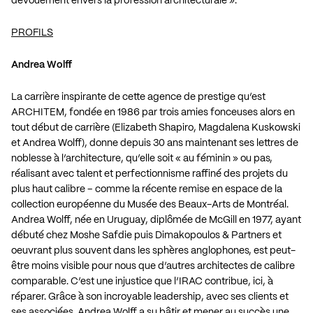
dévouement envers la profession architecturale ».
PROFILS
Andrea Wolff
La carrière inspirante de cette agence de prestige qu’est
ARCHITEM, fondée en 1986 par trois amies fonceuses alors en
tout début de carrière (Elizabeth Shapiro, Magdalena Kuskowski
et Andrea Wolff), donne depuis 30 ans maintenant ses lettres de
noblesse à l’architecture, qu’elle soit « au féminin » ou pas,
réalisant avec talent et perfectionnisme raffiné des projets du
plus haut calibre – comme la récente remise en espace de la
collection européenne du Musée des Beaux-Arts de Montréal.
Andrea Wolff, née en Uruguay, diplômée de McGill en 1977, ayant
débuté chez Moshe Safdie puis Dimakopoulos & Partners et
oeuvrant plus souvent dans les sphères anglophones, est peut-
être moins visible pour nous que d’autres architectes de calibre
comparable. C’est une injustice que l’IRAC contribue, ici, à
réparer. Grâce à son incroyable leadership, avec ses clients et
ses associées, Andrea Wolff a su bâtir et mener au succès une