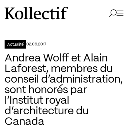
Aller à la page d'accueil
Logo Kollectif
Ouvri
Ouvrir 
02.06.2017
Actualité
Andrea Wolff et Alain
Laforest, membres du
conseil d’administration,
sont honorés par
l’Institut royal
d’architecture du
Canada