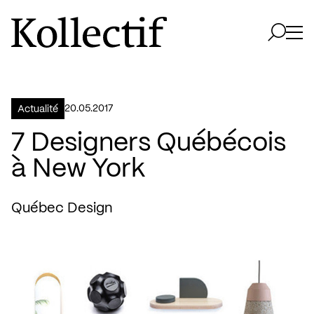
Aller à la page d'accueil
Logo Kollectif
Ouvri
Ouvrir 
20.05.2017
Actualité
7 Designers Québécois
à New York
Québec Design