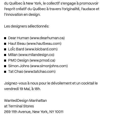
du Québec à New York, le collectif s’engage à promouvoir
l’esprit créatif du Québec à travers l’originalité, l’audace et
l’innovation en design.
Les designers sélectionnés:
Dear Human (
www.dearhuman.ca
)
Haut Beau (
www.hautbeau.com
)
LoÎc Bard (
www.loicbard.com
)
Milian (
www.milandesign.co
)
PMO Design (
www.pmod.ca
)
Simon Johns (
www.simonjohns.com
)
Tat Chao (
www.tatchao.com
)
Joignez-vous à nous pour le dévoilement et un cocktail le
vendredi 19 Mai, à 18h.
WantedDesign Manhattan
at Terminal Stores
269 11th Avenue, New York, NY 10011