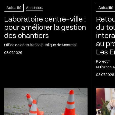
Actualité
Annonces
Actualité
Laboratoire centre-ville :
Retou
pour améliorer la gestion
du to
des chantiers
inter
au pr
Office de consultation publique de Montréal
Les E
03.07.2026
Kollectif
Quinzhee A
03.07.2026