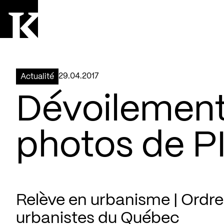
Aller à la page d'accueil
Logo Kollectif
29.04.2017
Actualité
Dévoilement 
photos de P
Relève en urbanisme | Ordre
urbanistes du Québec