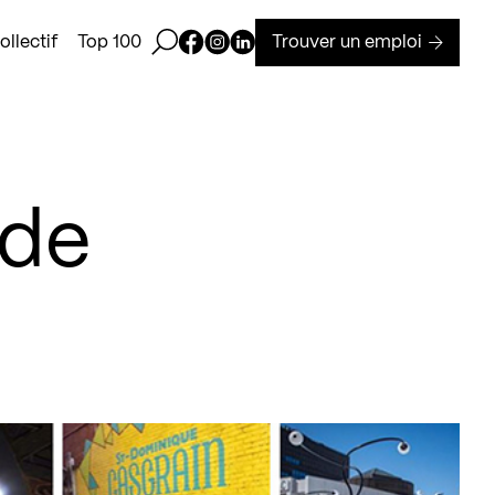
Ouvrir la barre de recherche
Page Facebook de Kollectif
Page Instagram de Kollectif
Page Linkedin de Kollectif
Trouver un emploi
llectif
Top 100
 de